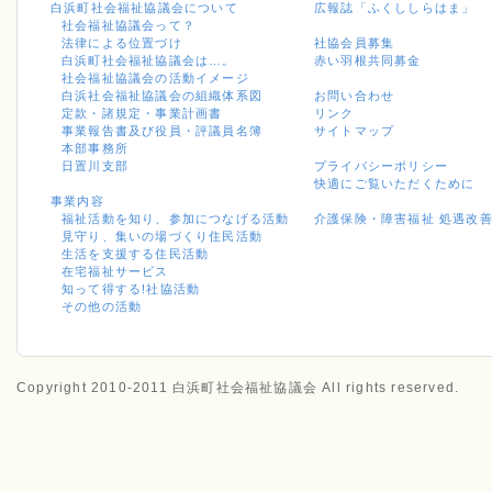
白浜町社会福祉協議会について
広報誌「ふくししらはま」
社会福祉協議会って？
法律による位置づけ
社協会員募集
白浜町社会福祉協議会は…。
赤い羽根共同募金
社会福祉協議会の活動イメージ
白浜社会福祉協議会の組織体系図
お問い合わせ
定款・諸規定・事業計画書
リンク
事業報告書及び役員・評議員名簿
サイトマップ
本部事務所
日置川支部
プライバシーポリシー
快適にご覧いただくために
事業内容
福祉活動を知り、参加につなげる活動
介護保険・障害福祉 処遇改
見守り、集いの場づくり住民活動
生活を支援する住民活動
在宅福祉サービス
知って得する!社協活動
その他の活動
Copyright 2010-2011 白浜町社会福祉協議会 All rights reserved.